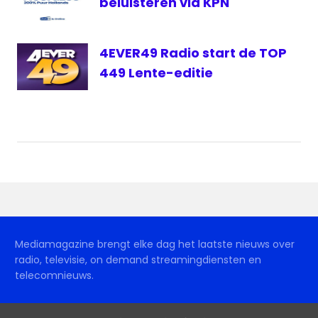
beluisteren via KPN
4EVER49 Radio start de TOP
449 Lente-editie
Mediamagazine brengt elke dag het laatste nieuws over
radio, televisie, on demand streamingdiensten en
telecomnieuws.