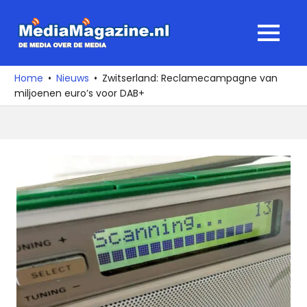
Ga
naar
MediaMagaz
MENU
de
De
inhoud
media
Home
Nieuws
Zwitserland: Reclamecampagne van
over
miljoenen euro’s voor DAB+
de
media