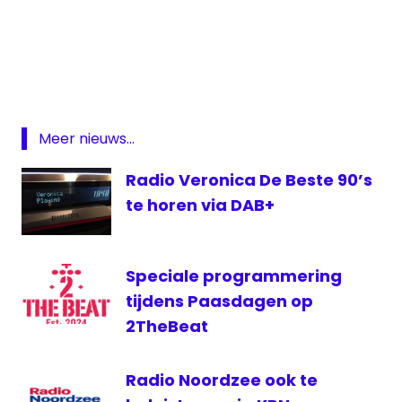
analoge
radio
BAKOM
DAB
digitale
Meer nieuws...
radio
Radio Veronica De Beste 90’s
FM
te horen via DAB+
Zwitserland
Speciale programmering
tijdens Paasdagen op
2TheBeat
Radio Noordzee ook te