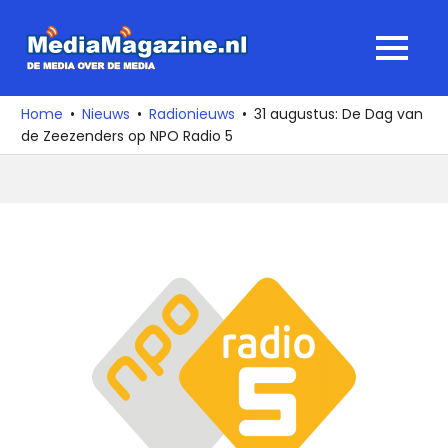
Ga
naar
MediaMagaz
MENU
de
De
inhoud
media
Home
Nieuws
Radionieuws
31 augustus: De Dag van
over
de Zeezenders op NPO Radio 5
de
media