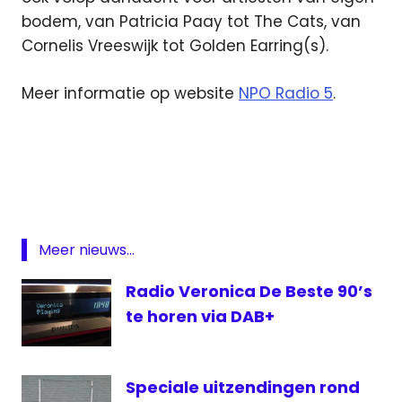
bodem, van Patricia Paay tot The Cats, van
Cornelis Vreeswijk tot Golden Earring(s).
Meer informatie op website
NPO Radio 5
.
NPO
Radio
5
Radio
veronica
Meer nieuws...
Zeezenders
Radio Veronica De Beste 90’s
te horen via DAB+
Speciale uitzendingen rond