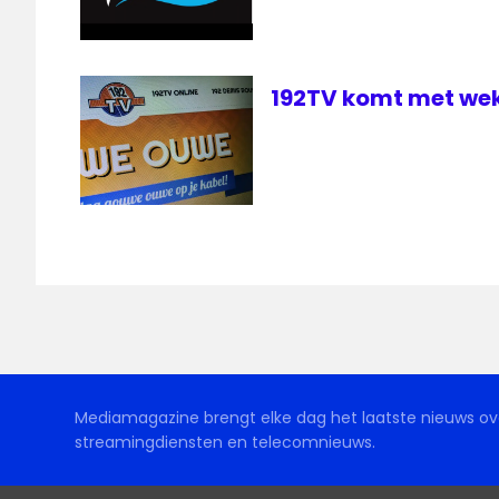
192TV komt met wek
Mediamagazine brengt elke dag het laatste nieuws ove
streamingdiensten en telecomnieuws.