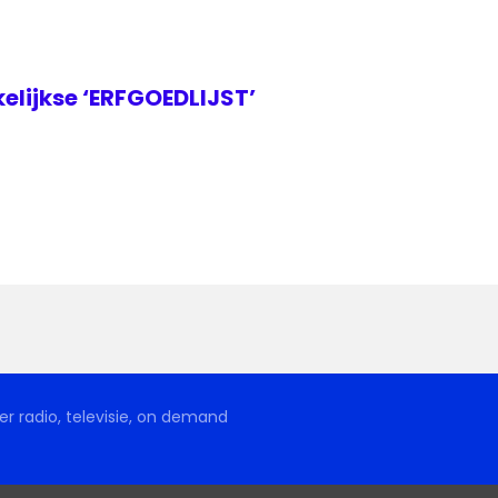
elijkse ‘ERFGOEDLIJST’
r radio, televisie, on demand