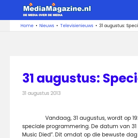
Ga
MediaMa
naar
de
De
Home
Nieuws
Televisienieuws
31 augustus: Spec
media
inhoud
over
de
media
31 augustus: Speci
31 augustus 2013
Redactie
Televisienieuws
Vandaag, 31 augustus, wordt op 1
speciale programmering. De datum van 31 
Music Died”.
Dit omdat op die bewuste dag