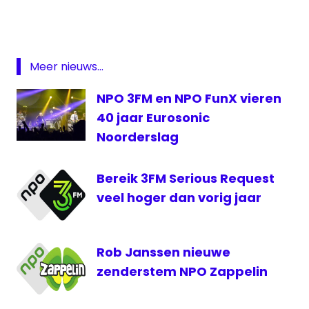
3FM
#GlazenHuis
#HetVergetenKind
Serious
Request
— 3FM (@3FM)
December 24, 2022
NPO
Meer nieuws...
3FM
Serious
NPO 3FM en NPO FunX vieren
Request
40 jaar Eurosonic
Noorderslag
Bereik 3FM Serious Request
veel hoger dan vorig jaar
Rob Janssen nieuwe
zenderstem NPO Zappelin