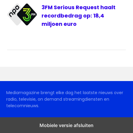
3FM Serious Request haalt
recordbedrag op: 18,4
miljoen euro
Mediamagazine brengt elke dag het laatste nieuws over
radio, televisie, on demand streamingdiensten en
telecomnieuws.
Mobiele versie afsluiten