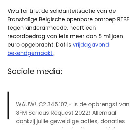
Viva for Life, de solidariteitsactie van de
Franstalige Belgische openbare omroep RTBF
tegen kinderarmoede, heeft een
recordbedrag van iets meer dan 8 miljoen
euro opgebracht. Dat is
vrijdagavond
bekendgemaakt.
Sociale media:
WAUW! €2.345.107,- is de opbrengst van
3FM Serious Request 2022! Allemaal
dankzij jullie geweldige acties, donaties
en aangevraagde plaatjes voor Het
3fm
Vergeten Kind: bedankt!
#3FM
#SR22