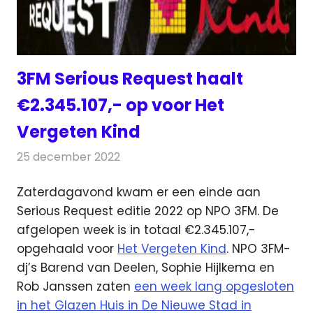
3FM Serious Request haalt
€2.345.107,- op voor Het
Vergeten Kind
25 december 2022
Redactie
Radionieuws
Zaterdagavond kwam er een einde aan
Serious Request editie 2022 op NPO 3FM. De
afgelopen week is in totaal €2.345.107,-
opgehaald voor
Het Vergeten Kind
. NPO 3FM-
dj’s Barend van Deelen, Sophie Hijlkema en
Rob Janssen zaten
een week lang opgesloten
in het Glazen Huis in De Nieuwe Stad in