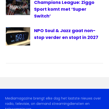
Champions League: Ziggo
Sport komt met ‘Super
Switch’
NPO Soul & Jazz gaat non-
stop verder en stopt in 2027
Mediamagazine brengt elke dag het laatste nieuws over
radio, televisie, on demand streamingdiensten en
telecomnieuws.