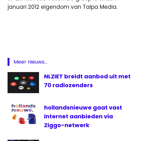
januari 2012 eigendom van Talpa Media.
538
ontslag
Radio
televisie
Meer nieuws...
NLZIET breidt aanbod uit met
70 radiozenders
hollandsnieuwe gaat vast
internet aanbieden via
Ziggo-netwerk