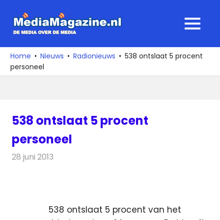
Ga
naar
MediaMagaz
MENU
de
De
inhoud
media
Home
Nieuws
Radionieuws
538 ontslaat 5 procent
over
personeel
de
media
538 ontslaat 5 procent
personeel
28 juni 2013
Redactie
Radionieuws
538 ontslaat 5 procent van het