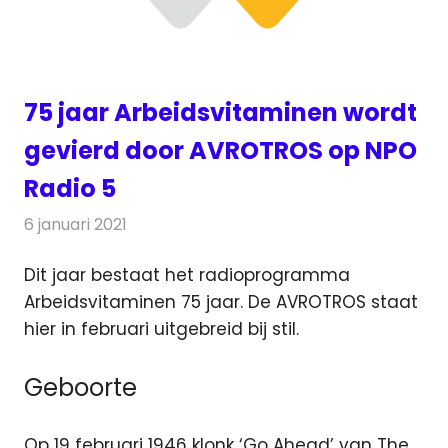
75 jaar Arbeidsvitaminen wordt
gevierd door AVROTROS op NPO
Radio 5
6 januari 2021
Redactie
Radionieuws
Dit jaar bestaat het radioprogramma
Arbeidsvitaminen 75 jaar. De AVROTROS staat
hier in februari uitgebreid bij stil.
Geboorte
Op 19 februari 1946 klonk ‘Go Ahead’ van The