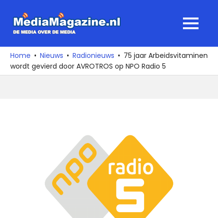
Ga
naar
MediaMagaz
MENU
de
De
inhoud
media
Home
Nieuws
Radionieuws
75 jaar Arbeidsvitaminen
over
wordt gevierd door AVROTROS op NPO Radio 5
de
media