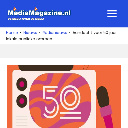
Ga
naar
MediaMagaz
MENU
de
De
inhoud
media
Home
Nieuws
Radionieuws
Aandacht voor 50 jaar
over
lokale publieke omroep
de
media