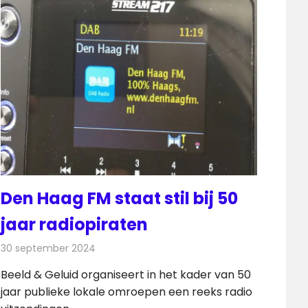
Den Haag FM staat stil bij 50
jaar radiopiraten
30 september 2024
Redactie
Radionieuws
Beeld & Geluid organiseert in het kader van 50
jaar publieke lokale omroepen een reeks radio