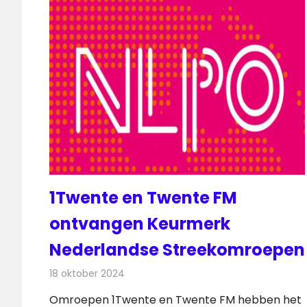
1Twente en Twente FM
ontvangen Keurmerk
Nederlandse Streekomroepen
18 oktober 2024
Redactie
Radionieuws
Omroepen 1Twente en Twente FM hebben het