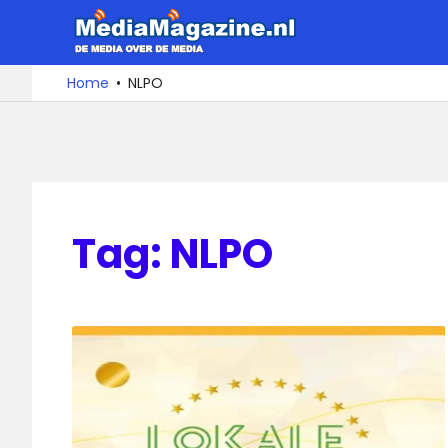
Ga
MediaMa
naar
de
De
Home
NLPO
media
inhoud
over
de
media
Tag:
NLPO