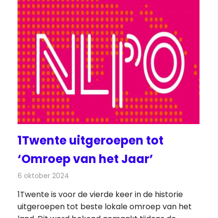
1Twente uitgeroepen tot
‘Omroep van het Jaar’
6 oktober 2024
Redactie
Radionieuws
1Twente is voor de vierde keer in de historie
uitgeroepen tot beste lokale omroep van het