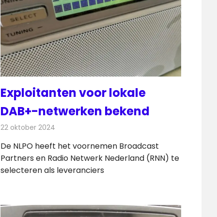
Exploitanten voor lokale
DAB+-netwerken bekend
22 oktober 2024
Redactie
Radionieuws
De NLPO heeft het voornemen Broadcast
Partners en Radio Netwerk Nederland (RNN) te
selecteren als leveranciers