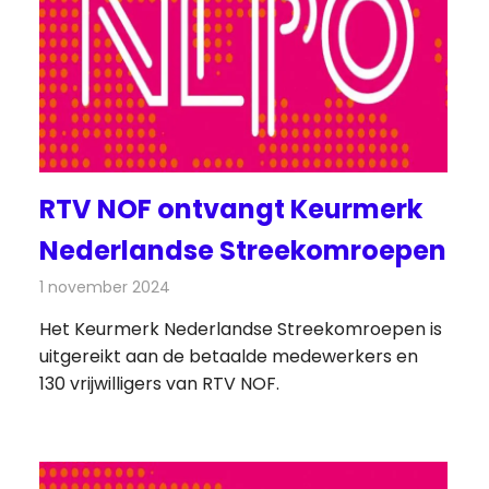
RTV NOF ontvangt Keurmerk
Nederlandse Streekomroepen
1 november 2024
Redactie
Radionieuws
Het Keurmerk Nederlandse Streekomroepen is
uitgereikt aan de betaalde medewerkers en
130 vrijwilligers van RTV NOF.