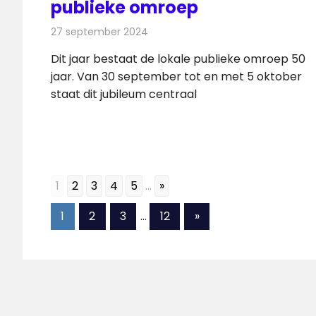
publieke omroep
27 september 2024
Redactie
Radionieuws
Dit jaar bestaat de lokale publieke omroep 50
jaar. Van 30 september tot en met 5 oktober
staat dit jubileum centraal
1
2
3
4
5
...
»
Berichten
Volgende
1
2
3
…
12
»
berichten
paginering