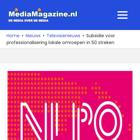
Ga
naar
MediaMagaz
MENU
de
De
inhoud
media
Home
Nieuws
Televisienieuws
Subsidie voor
over
professionalisering lokale omroepen in 50 streken
de
media