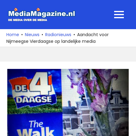
Ga
naar
MediaMagaz
MENU
de
De
inhoud
media
Home
Nieuws
Radionieuws
Aandacht voor
over
Nijmeegse Vierdaagse op landelijke media
de
media