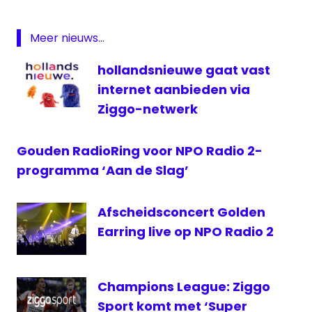
Nijmeegse
Vierdaagse
Meer nieuws...
Nijmegen
hollandsnieuwe gaat vast
NPO
1
internet aanbieden via
NPO
Ziggo-netwerk
2
NPO
Gouden RadioRing voor NPO Radio 2-
Radio
programma ‘Aan de Slag’
2
sbs6
Afscheidsconcert Golden
televisie
Earring live op NPO Radio 2
Vierdaagse
Champions League: Ziggo
Sport komt met ‘Super