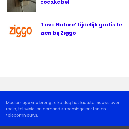
coaxkabel
‘Love Nature’ tijdelijk gratis te
zien bij Ziggo
Mediamagazine brengt elke dag het laatste nieuws over
radio, televisie, on demand streamingdiensten en
telecomnieuws.