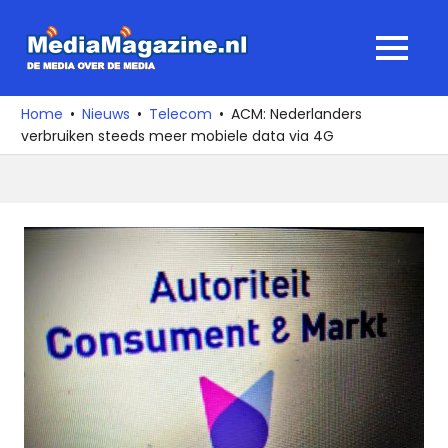
Ga
naar
MediaMagaz
MENU
de
De
inhoud
media
Home
Nieuws
Telecom
ACM: Nederlanders
over
verbruiken steeds meer mobiele data via 4G
de
media