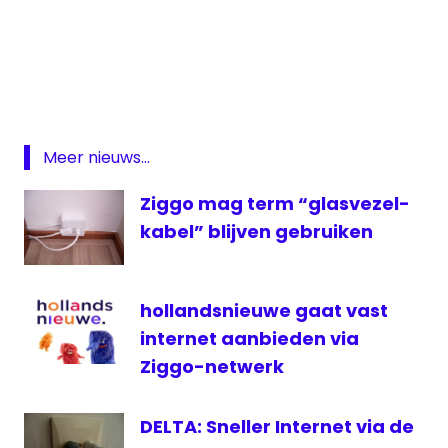
4g
ACM
Internet
KPN
Meer nieuws...
mobiele
data
Ziggo mag term “glasvezel-
SMS
kabel” blijven gebruiken
T-
Mobile
Vodafone
hollandsnieuwe gaat vast
ziggo
internet aanbieden via
Ziggo-netwerk
DELTA: Sneller Internet via de