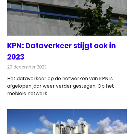
KPN: Dataverkeer stijgt ook in
2023
29 december 2023
Redactie
Telecom
Het dataverkeer op de netwerken van KPN is
afgelopen jaar weer verder gestegen. Op het
mobiele netwerk