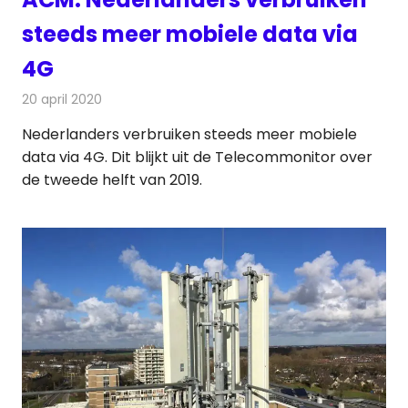
steeds meer mobiele data via
4G
20 april 2020
Redactie
Telecom
Nederlanders verbruiken steeds meer mobiele
data via 4G. Dit blijkt uit de Telecommonitor over
de tweede helft van 2019.