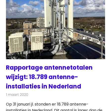
Rapportage antennetotalen
wijzigt: 18.789 antenne-
installaties in Nederland
1 maart 2020
Redactie
Telecom
Op 31 januari jl. stonden er 18.789 antenne-
installaties in Nederland. Dit aantal is lager dan de