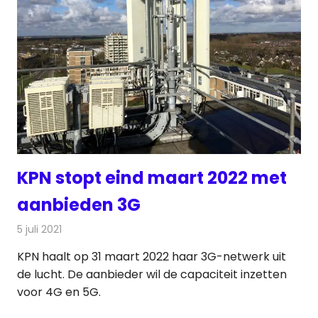
KPN stopt eind maart 2022 met
aanbieden 3G
5 juli 2021
Redactie
Telecom
KPN haalt op 31 maart 2022 haar 3G-netwerk uit
de lucht. De aanbieder wil de capaciteit inzetten
voor 4G en 5G.