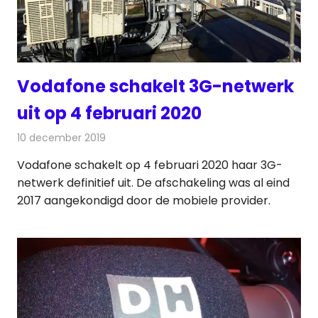
Vodafone schakelt 3G-netwerk
uit op 4 februari 2020
10 december 2019
Redactie
Telecom
Vodafone schakelt op 4 februari 2020 haar 3G-
netwerk definitief uit. De afschakeling was al eind
2017 aangekondigd door de mobiele provider.