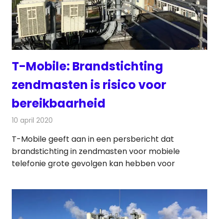
T-Mobile: Brandstichting
zendmasten is risico voor
bereikbaarheid
10 april 2020
Redactie
Telecom
T-Mobile geeft aan in een persbericht dat
brandstichting in zendmasten voor mobiele
telefonie grote gevolgen kan hebben voor