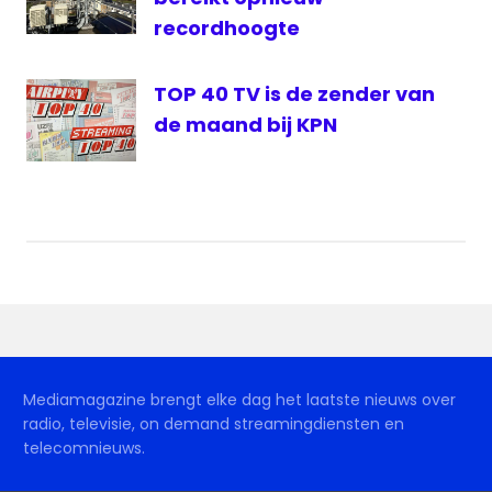
recordhoogte
TOP 40 TV is de zender van
de maand bij KPN
Mediamagazine brengt elke dag het laatste nieuws over
radio, televisie, on demand streamingdiensten en
telecomnieuws.