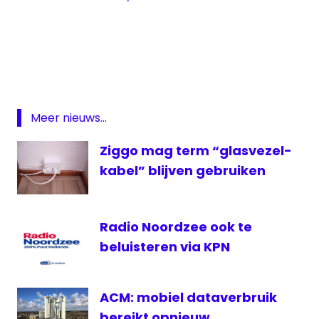
3g
4g
5G
KPN
Meer nieuws...
mobiel
internet
Ziggo mag term “glasvezel-
netwerj
kabel” blijven gebruiken
netwerk
Radio Noordzee ook te
beluisteren via KPN
ACM: mobiel dataverbruik
bereikt opnieuw