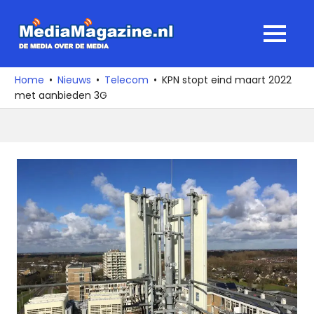
Ga
naar
MediaMagaz
MENU
de
De
inhoud
media
Home
Nieuws
Telecom
KPN stopt eind maart 2022
over
met aanbieden 3G
de
media