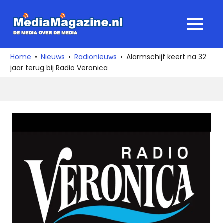
Ga
naar
MediaMagaz
MENU
de
De
inhoud
media
Home
Nieuws
Radionieuws
Alarmschijf keert na 32
over
jaar terug bij Radio Veronica
de
media