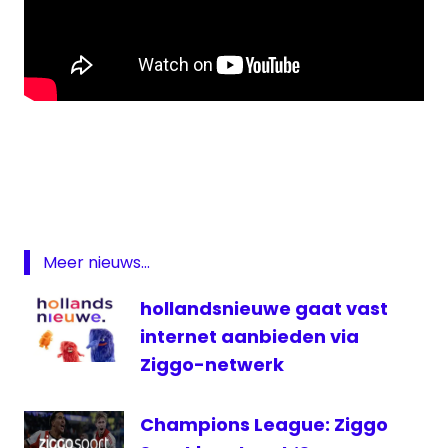
Andere
Tijden
documentaire
NPO
NPO
Meer nieuws...
2
hollandsnieuwe gaat vast
oude
spelshows
internet aanbieden via
Spelshows
Ziggo-netwerk
televisie
Champions League: Ziggo