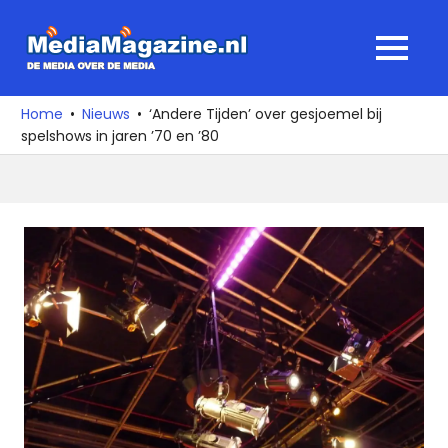
Ga
naar
MediaMagaz
MENU
de
De
inhoud
media
Home
Nieuws
‘Andere Tijden’ over gesjoemel bij
over
spelshows in jaren ’70 en ’80
de
media