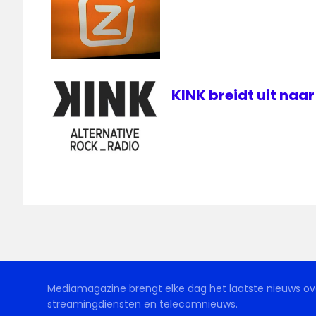
KINK breidt uit naa
Mediamagazine brengt elke dag het laatste nieuws ove
streamingdiensten en telecomnieuws.