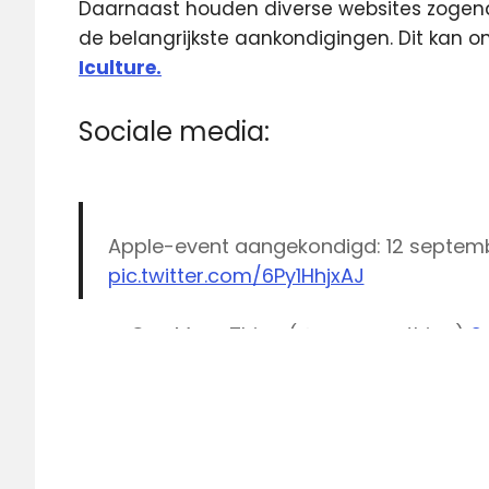
Daarnaast houden diverse websites zogena
de belangrijkste aankondigingen. Dit kan 
Iculture.
Sociale media:
Apple-event aangekondigd: 12 septembe
pic.twitter.com/6Py1HhjxAJ
— One More Thing (@onemorething)
S
Apple
Apple
event