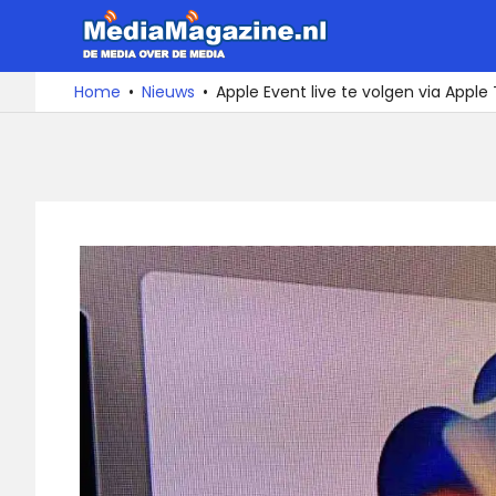
Ga
MediaMa
naar
de
De
Home
Nieuws
Apple Event live te volgen via Apple 
media
inhoud
over
de
media