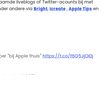
amde liveblogs of Twitter-acounts bij met
onder andere via
Bright
,
Icreate
,
Apple Tips
en
r "bij Apple thuis"
https://t.co/f6G5JjQi0j
eptember 1, 2017