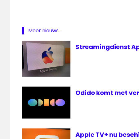
live
Apple
TV
Meer nieuws...
apple-
event
Streamingdienst App
Iphone
live
livestream
Apple
Event
nieuwe
Odido komt met ver
iphone
Apple TV+ nu besch