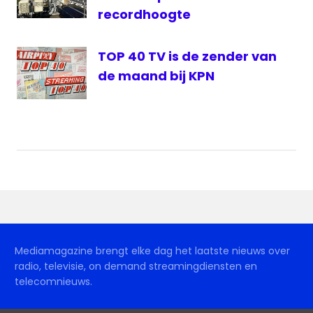
recordhoogte
TOP 40 TV is de zender van
de maand bij KPN
Mediamagazine brengt elke dag het laatste nieuws over
radio, televisie, on demand streamingdiensten en
telecomnieuws.