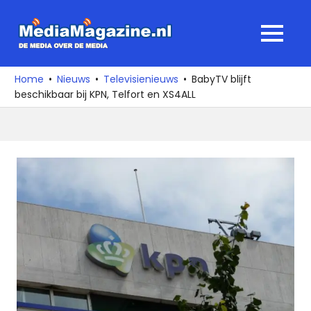
Ga
naar
MediaMagaz
MENU
de
De
inhoud
media
Home
Nieuws
Televisienieuws
BabyTV blijft
over
beschikbaar bij KPN, Telfort en XS4ALL
de
media