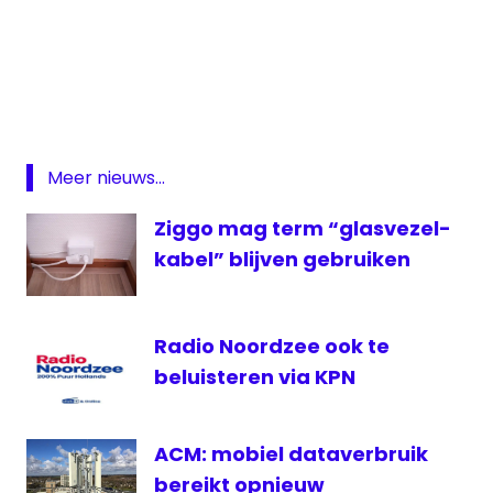
24
Kitchen
BabyTV
FOX
KPN
Meer nieuws...
KPN
Ziggo mag term “glasvezel-
zenderwijzigingen
kabel” blijven gebruiken
National
Geographic
zenderwijzigingen
Radio Noordzee ook te
KPN
beluisteren via KPN
ACM: mobiel dataverbruik
bereikt opnieuw