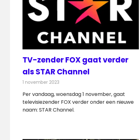
TV-zender FOX gaat verder
als STAR Channel
1 november 2023
Redactie
Televisienieuws
Per vandaag, woensdag 1 november, gaat
televisiezender FOX verder onder een nieuwe
naam: STAR Channel.