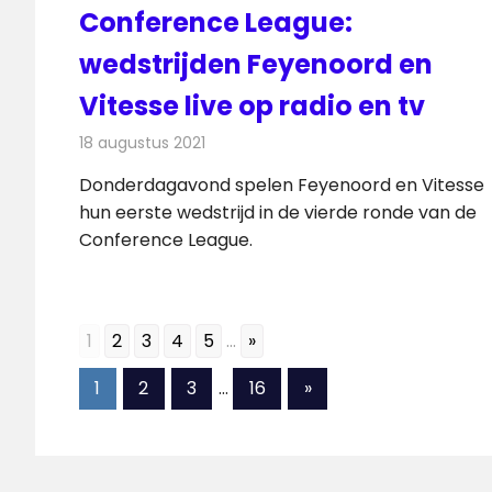
Conference League:
wedstrijden Feyenoord en
Vitesse live op radio en tv
18 augustus 2021
Redactie
Televisienieuws
Donderdagavond spelen Feyenoord en Vitesse
hun eerste wedstrijd in de vierde ronde van de
Conference League.
1
2
3
4
5
...
»
Berichten
Volgende
1
2
3
…
16
»
berichten
paginering