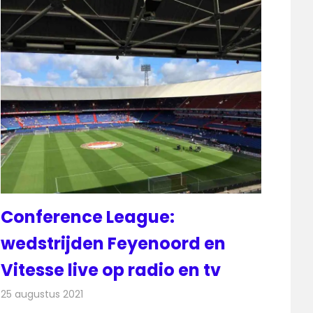
Conference League:
wedstrijden Feyenoord en
Vitesse live op radio en tv
25 augustus 2021
Redactie
Televisienieuws