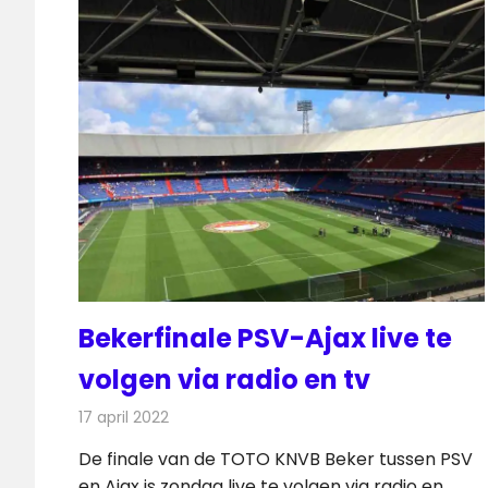
Bekerfinale PSV-Ajax live te
volgen via radio en tv
17 april 2022
Redactie
Televisienieuws
De finale van de TOTO KNVB Beker tussen PSV
en Ajax is zondag live te volgen via radio en