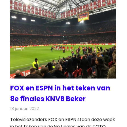
FOX en ESPN in het teken van
8e finales KNVB Beker
18 januari 2022
Redactie
Televisienieuws
Televisiezenders FOX en ESPN staan deze week
in het teken van de 8e finales van de TOTO