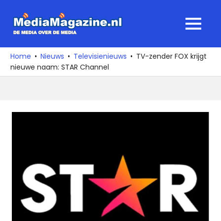
Ga
naar
MediaMagaz
MENU
de
De
inhoud
media
Home
Nieuws
Televisienieuws
TV-zender FOX krijgt
over
nieuwe naam: STAR Channel
de
media