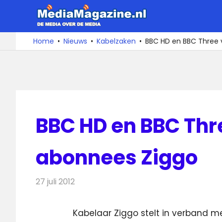
Ga
MediaMa
naar
de
De
Home
Nieuws
Kabelzaken
BBC HD en BBC Three v
media
inhoud
over
de
media
BBC HD en BBC Thre
abonnees Ziggo
27 juli 2012
Redactie
Kabelzaken
Kabelaar Ziggo stelt in verband 