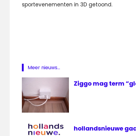
sportevenementen in 3D getoond.
BBC
HD
BBC
Three
digitaal
Featured
Meer nieuws...
Olympische
Spelen
Ziggo mag term “gl
televisie
ziggo
hollandsnieuwe gaa