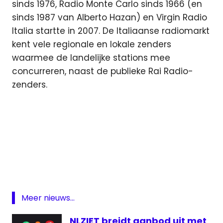
sinds 1976, Radio Monte Carlo sinds 1966 (en
sinds 1987 van Alberto Hazan) en Virgin Radio
Italia startte in 2007. De Italiaanse radiomarkt
kent vele regionale en lokale zenders
waarmee de landelijke stations mee
concurreren, naast de publieke Rai Radio-
zenders.
Italië
mediaset
overname
R101
Meer nieuws...
Radio
NLZIET breidt aanbod uit met