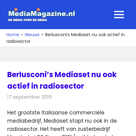
Ga
naar
MediaMagaz
MENU
de
De
inhoud
media
Home
Nieuws
Berlusconi’s Mediaset nu ook actief in
over
radiosector
de
media
Berlusconi’s Mediaset nu ook
actief in radiosector
17 september 2015
Redactie
Nieuws
,
Radionieuws
Het grootste Italiaanse commerciële
mediabedrijf, Mediaset stapt nu ook in de
radiosector. Het heeft van zusterbedrijf