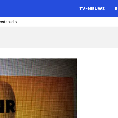
gazine.
TV-NIEUWS
R
aststudio