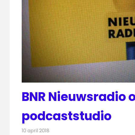
BNR Nieuwsradio 
podcaststudio
10 april 2018
Redactie
Nieuws
,
Radionieuws