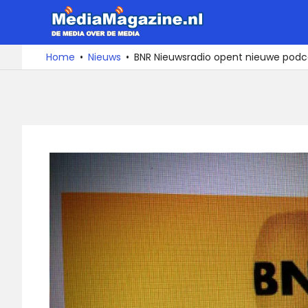
Ga
MediaMa
naar
de
De
Home
Nieuws
BNR Nieuwsradio opent nieuwe podc
media
inhoud
over
de
media