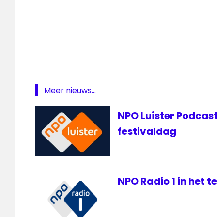
BNR
BNR
Nieuwsradio
podcast
podcast
studio
Meer nieuws...
NPO Luister Podcast
festivaldag
NPO Radio 1 in het 