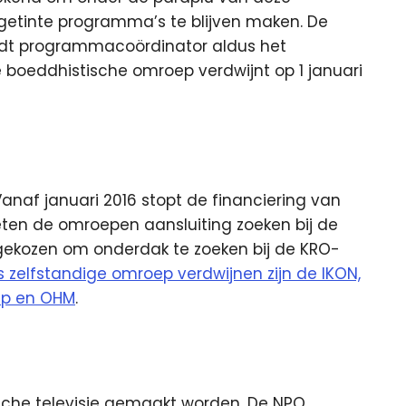
getinte programma’s te blijven maken. De
ordt programmacoördinator aldus het
e boeddhistische omroep verdwijnt op 1 januari
af januari 2016 stopt de financiering van
en de omroepen aansluiting zoeken bij de
gekozen om onderdak te zoeken bij de KRO-
ls zelfstandige omroep verdwijnen zijn de IKON,
ep en OHM
.
ische televisie gemaakt worden. De NPO