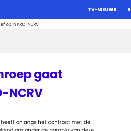
gazine.
TV-NIEUWS
R
ief op in KRO-NCRV
mroep gaat
RO-NCRV
 heeft onlangs het contract met de
tekend
om onder de paraplu van deze