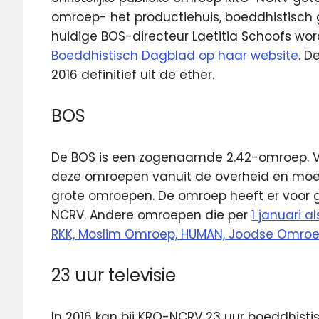
omroep- het productiehuis, boeddhistisch 
huidige BOS-directeur Laetitia Schoofs w
Boeddhistisch Dagblad op haar website
. D
2016 definitief uit de ether.
BOS
De BOS is een zogenaamde 2.42-omroep. Van
deze omroepen vanuit de overheid en moet
grote omroepen. De omroep heeft er voor 
NCRV. Andere omroepen die per
1 januari a
RKK, Moslim Omroep, HUMAN, Joodse Omro
23 uur televisie
In 2016 kan bij KRO-NCRV 23 uur boeddhist