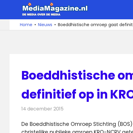
Ga
MediaMa
naar
de
De
Home
Nieuws
Boeddhistische omroep gaat definit
media
inhoud
over
de
media
Boeddhistische o
definitief op in K
14 december 2015
Redactie
Nieuws
,
Televisienieuws
De Boeddhistische Omroep Stichting (BOS)
christelijke publieke omroep KRO-NCRV ge