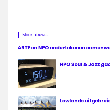
Boeddhistische
omroep
Boeddhistische
Omroep
Stichting
Meer nieuws...
KRO
KRO-
ARTE en NPO ondertekenen samenw
NCRV
NCRV
NPO Soul & Jazz gaa
NPO
omroep
Lowlands uitgebreid 