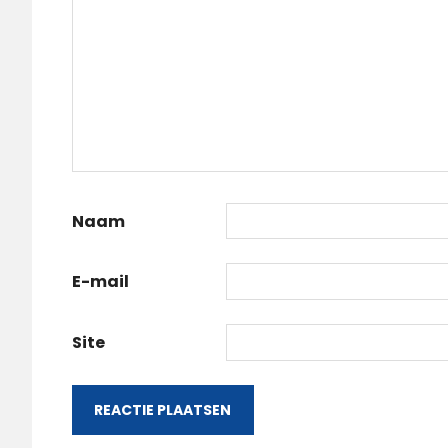
Naam
E-mail
Site