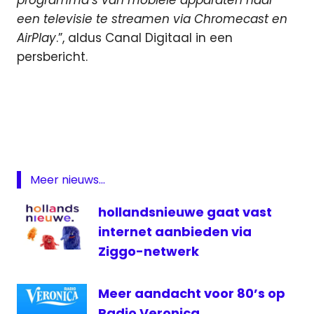
programma’s van mobiele apparaten naar
een televisie te streamen via Chromecast en
AirPlay
.”, aldus Canal Digitaal in een
persbericht.
abonnement
Bomvol
Canal
Digitaal
Fox
Meer nieuws...
Sports
hollandsnieuwe gaat vast
online
internet aanbieden via
smartcard
Ziggo-netwerk
televisie
Vol
Meer aandacht voor 80’s op
Radio Veronica