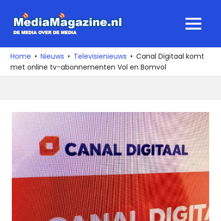
Ga
naar
MediaMagaz
MENU
de
De
inhoud
media
Home
Nieuws
Televisienieuws
Canal Digitaal komt
over
met online tv-abonnementen Vol en Bomvol
de
media