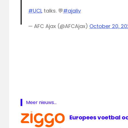
#UCL
talks. 💬
#ajaliv
— AFC Ajax (@AFCAjax)
October 20, 20
Ajax
Ajax
live
Champions
League
live
Meer nieuws...
Ajax
Livestream
Europees voetbal oo
Ajax
sbs6