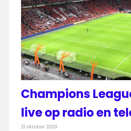
Champions League
live op radio en te
21 oktober 2020
Redactie
Televisienieuws