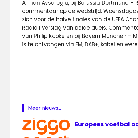
Arman Avsaroglu, bij Borussia Dortmund – R
commentaar op de wedstrijd. Woensdagavo
zich voor de halve finales van de UEFA Cham
Radio 1 verslag van beide duels. Commentaa
van Philip Kooke en bij Bayern München – M
is te ontvangen via FM, DAB+, kabel en were
Champions
League
Champions
League live
Nederland
3
Meer nieuws...
Nederland
3 live
Europees voetbal oo
radio
1