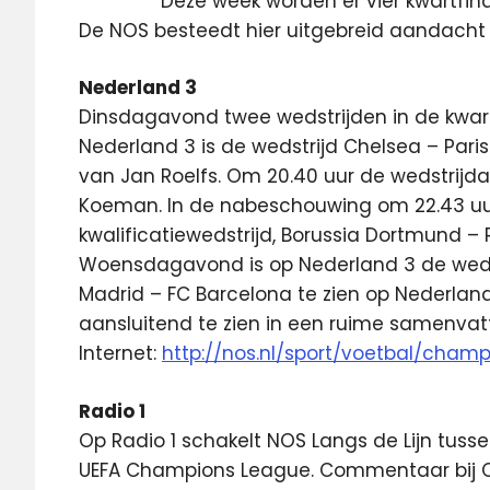
Deze week worden er vier kwartfin
De NOS besteedt hier uitgebreid aandacht 
Nederland 3
Dinsdagavond twee wedstrijden in de kwar
Nederland 3 is de wedstrijd Chelsea – Par
van Jan Roelfs. Om 20.40 uur de wedstrijd
Koeman. In de nabeschouwing om 22.43 u
kwalificatiewedstrijd, Borussia Dortmund –
Woensdagavond is op Nederland 3 de wedst
Madrid – FC Barcelona te zien op Nederlan
aansluitend te zien in een ruime samenvatti
Internet:
http://nos.nl/sport/voetbal/cham
Radio 1
Op Radio 1 schakelt NOS Langs de Lijn tuss
UEFA Champions League. Commentaar bij C