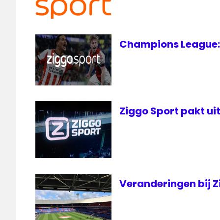
Radio
1 live
voetbal
Champions League: 
live
voetbal
live
internet
Ziggo Sport pakt u
Veranderingen bij 