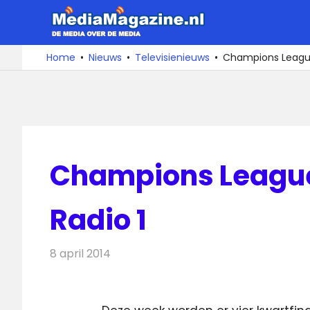
Ga
MediaMa
naar
de
De
Home
Nieuws
Televisienieuws
Champions League
media
inhoud
over
de
media
Champions League
Radio 1
8 april 2014
Redactie
Televisienieuws