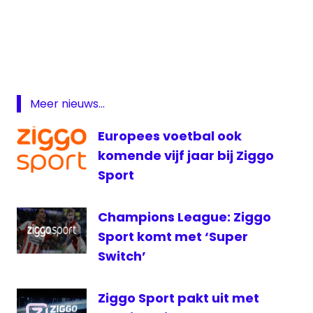
Champions
League
Champions
League live
Chelsea
Meer nieuws...
live
Langs
Europees voetbal ook
de
komende vijf jaar bij Ziggo
Lijn
Sport
livestream
Champions
League
Champions League: Ziggo
Paris
Sport komt met ‘Super
Saint
Switch’
German
Live
Ziggo Sport pakt uit met
Radio