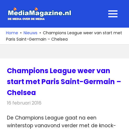
Ga
naar
MediaMagaz
MENU
de
De
inhoud
media
Home
Nieuws
Champions League weer van start met
over
Paris Saint-Germain – Chelsea
de
media
Champions League weer van
start met Paris Saint-Germain –
Chelsea
16 februari 2016
Redactie
Nieuws
,
Radionieuws
,
Televisienieuws
De Champions League gaat na een
winterstop vanavond verder met de knock-