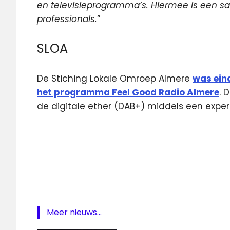
en
televisieprogramma’s. Hiermee is een sa
professionals.
”
SLOA
De Stiching Lokale Omroep Almere
was eind
het programma Feel Good Radio Almere
. 
de digitale ether (DAB+) middels een expe
Almere
DAB
digitale
radio
lokale
omroep
Meer nieuws...
Media036