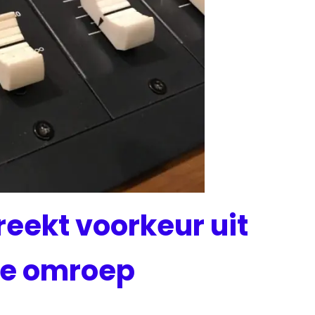
eekt voorkeur uit
ale omroep