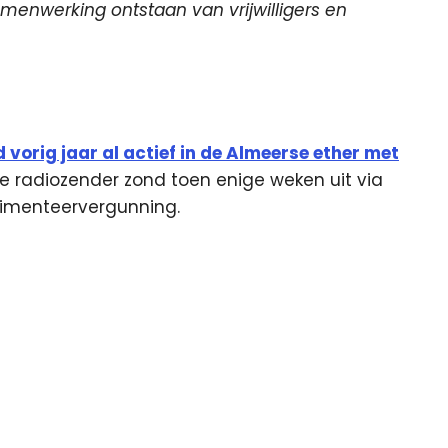
menwerking ontstaan van vrijwilligers en
 vorig jaar al actief in de Almeerse ether met
De radiozender zond toen enige weken uit via
rimenteervergunning.