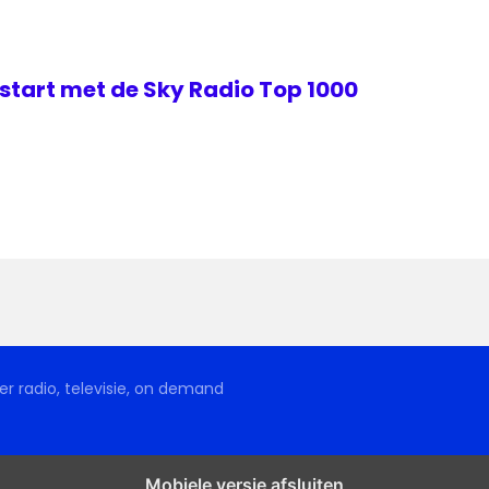
start met de Sky Radio Top 1000
r radio, televisie, on demand
Mobiele versie afsluiten