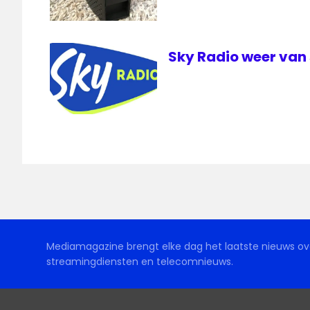
Sky Radio weer van 
Mediamagazine brengt elke dag het laatste nieuws ove
streamingdiensten en telecomnieuws.