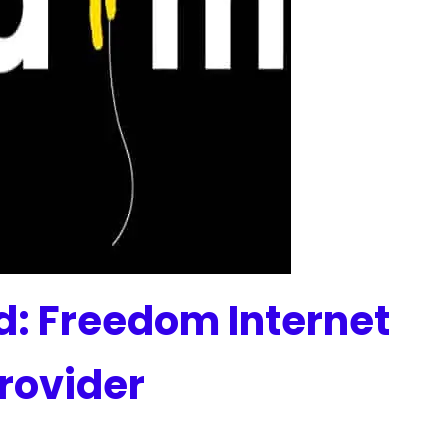
 Freedom Internet
rovider