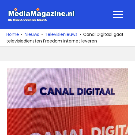
Ga
naar
MediaMagaz
MENU
de
De
inhoud
media
Home
Nieuws
Televisienieuws
Canal Digitaal gaat
over
televisiediensten Freedom Internet leveren
de
media