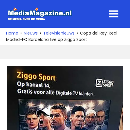
Ga
naar
MediaMagaz
MENU
de
De
inhoud
media
Home
Nieuws
Televisienieuws
Copa del Rey: Real
over
Madrid-FC Barcelona live op Ziggo Sport
de
media