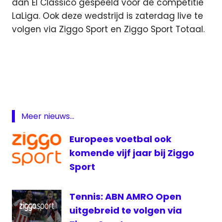
dan El Classico gespeeld voor de competitie
LaLiga. Ook deze wedstrijd is zaterdag live te
volgen via Ziggo Sport en Ziggo Sport Totaal.
Cop
del
Rey
live
Copa
del
Meer nieuws...
Rey
Europees voetbal ook
FC
komende vijf jaar bij Ziggo
Barcelona
Sport
FC
Barcelona
live
Tennis: ABN AMRO Open
live FC
uitgebreid te volgen via
Barcelona