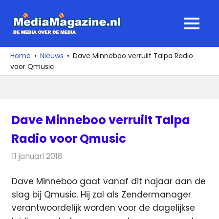
Ga
naar
MediaMagaz
MENU
de
De
inhoud
media
Home
Nieuws
Dave Minneboo verruilt Talpa Radio
over
voor Qmusic
de
media
Dave Minneboo verruilt Talpa
Radio voor Qmusic
11 januari 2018
Redactie
Nieuws
,
Radionieuws
Dave Minneboo gaat vanaf dit najaar aan de
slag bij Qmusic. Hij zal als Zendermanager
verantwoordelijk worden voor de dagelijkse