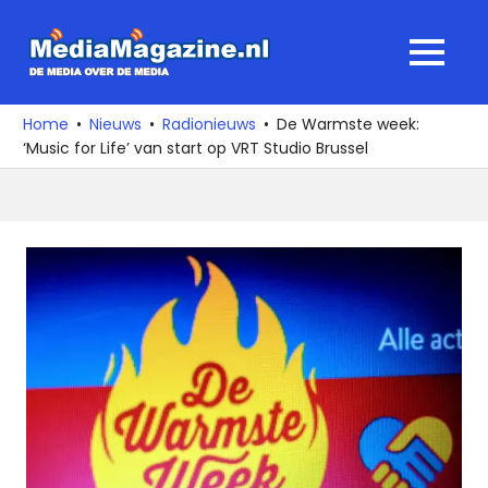
Ga
naar
MediaMagaz
MENU
de
De
inhoud
media
Home
Nieuws
Radionieuws
De Warmste week:
over
‘Music for Life’ van start op VRT Studio Brussel
de
media