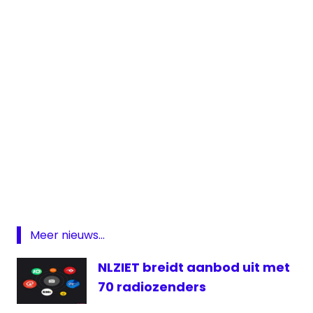
De
Warmste
Week
Music
for
Life
Meer nieuws...
Radio
NLZIET breidt aanbod uit met
Studio
70 radiozenders
Brussel