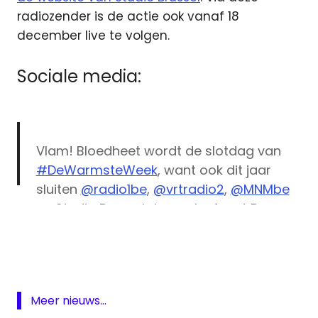
radiozender is de actie ook vanaf 18
december live te volgen.
Sociale media:
Vlam! Bloedheet wordt de slotdag van
#DeWarmsteWeek
, want ook dit jaar
sluiten
@radio1be
,
@vrtradio2
,
@MNMbe
en Studio Brussel de week af met De
De
Warmste Radio.🔥Meer info
Warmste
via:
https://t.co/oylXlsHnLR
Radio
pic.twitter.com/MrLSkn5YeF
De
Warmste
Week
Meer nieuws...
— Studio Brussel (@stubru)
December 4,