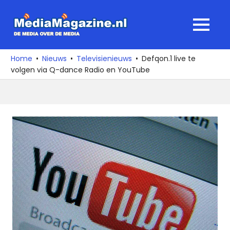
Ga
naar
MediaMagaz
MENU
de
De
inhoud
media
Home
Nieuws
Televisienieuws
Defqon.1 live te
over
volgen via Q-dance Radio en YouTube
de
media