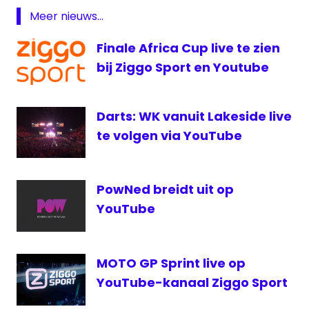
pic.twitter.com/UWpnB7NdqG
Q-
Meer nieuws...
dance
— Q-dance (@Q_dance)
June 19, 2018
Finale Africa Cup live te zien
Q-
dance
bij Ziggo Sport en Youtube
Radio
Youtube
Darts: WK vanuit Lakeside live
te volgen via YouTube
PowNed breidt uit op
YouTube
MOTO GP Sprint live op
YouTube-kanaal Ziggo Sport