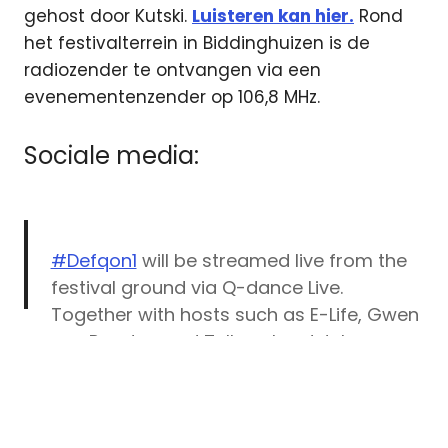
gehost door Kutski.
Luisteren kan hier.
Rond
het festivalterrein in Biddinghuizen is de
radiozender te ontvangen via een
evenementenzender op 106,8 MHz.
Sociale media:
#Defqon1
will be streamed live from the
festival ground via Q-dance Live.
Together with hosts such as E-Life, Gwen
van Poorten and Tellem, hardstyle
Defqon
fanatics all around the world can now
Defqon
experience Defqon.1. Check out all info at:
live
https://t.co/TbeexH2QmV
.
Defqon.1