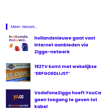
24Kitchen
BravaNL
digitaal
Meer nieuws...
kabel
PebbleTV
hollandsnieuwe gaat vast
televisie
internet aanbieden via
Ziggo-netwerk
192TV komt met wekelijkse
‘ERFGOEDLIJST’
VodafoneZiggo hoeft YouCa
geen toegang te geven tot
kabel