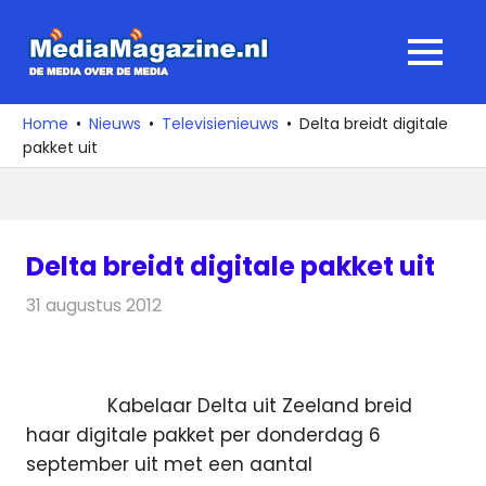
Ga
naar
MediaMagaz
MENU
de
De
inhoud
media
Home
Nieuws
Televisienieuws
Delta breidt digitale
over
pakket uit
de
media
Delta breidt digitale pakket uit
31 augustus 2012
Redactie
Televisienieuws
Kabelaar Delta uit Zeeland breid
haar digitale pakket per donderdag 6
september uit met een aantal