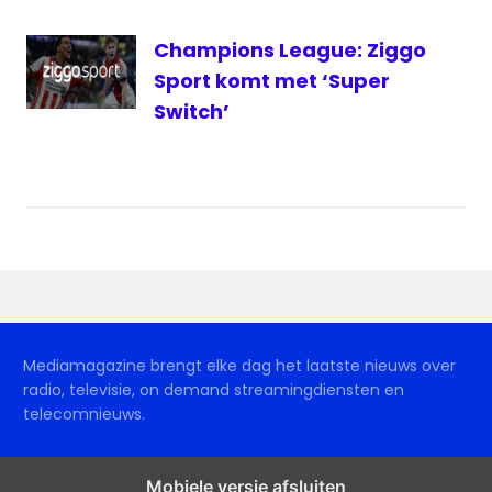
Champions League: Ziggo
Sport komt met ‘Super
Switch’
Mediamagazine brengt elke dag het laatste nieuws over
radio, televisie, on demand streamingdiensten en
telecomnieuws.
Mobiele versie afsluiten