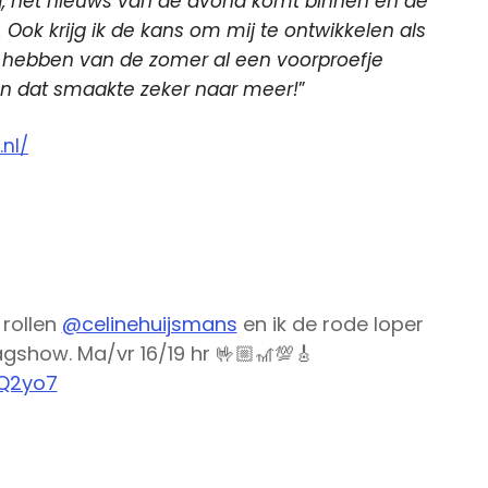
g, het nieuws van de avond komt binnen en de
ok krijg ik de kans om mij te ontwikkelen als
 ik hebben van de zomer al een voorproefje
n dat smaakte zeker naar meer!
”
nl/
rollen
@celinehuijsmans
en ik de rode loper
agshow. Ma/vr 16/19 hr 🤟🏼🎢💯🎸
uQ2yo7
r 26, 2020