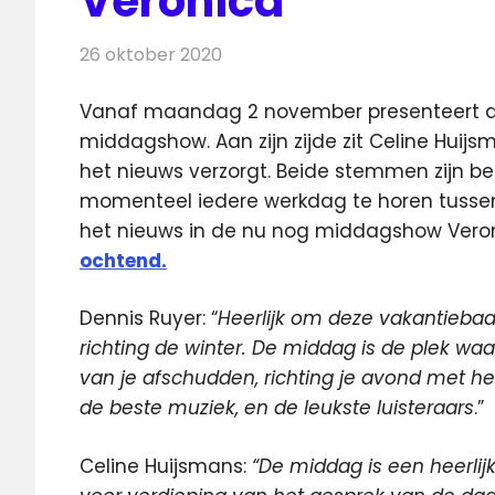
Veronica
26 oktober 2020
Redactie
Radionieuws
Vanaf maandag 2 november presenteert dj
middagshow. Aan zijn zijde zit Celine Huijsm
het nieuws verzorgt. Beide stemmen zijn bek
momenteel iedere werkdag te horen tussen 1
het nieuws in de nu nog middagshow Veron
ochtend.
Dennis Ruyer: “
Heerlijk om deze vakantieba
richting de winter. De middag is de plek wa
van je afschudden, richting je avond met he
de beste muziek, en de leukste luisteraars
.”
Celine Huijsmans:
“De middag is een heerlij