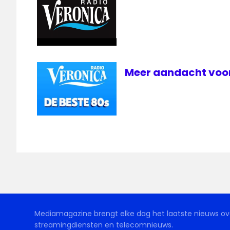
Meer aandacht voor
Mediamagazine brengt elke dag het laatste nieuws ove
streamingdiensten en telecomnieuws.