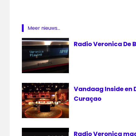
Dennis
Ruyer
Radio
Meer nieuws...
veronica
Talpa
Radio Veronica De B
Veronica
Inside
Wilfred
Genee
Vandaag Inside en D
Curaçao
Radio Veronica maa