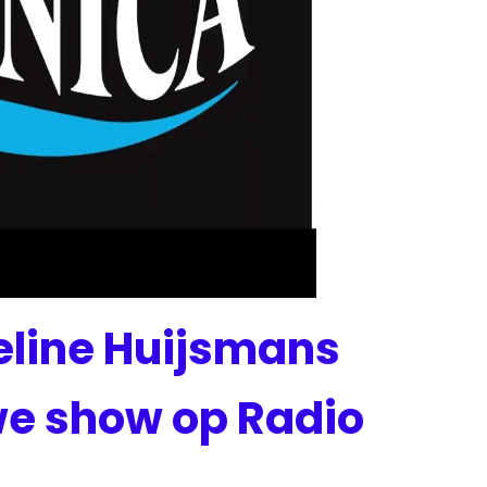
eline Huijsmans
we show op Radio