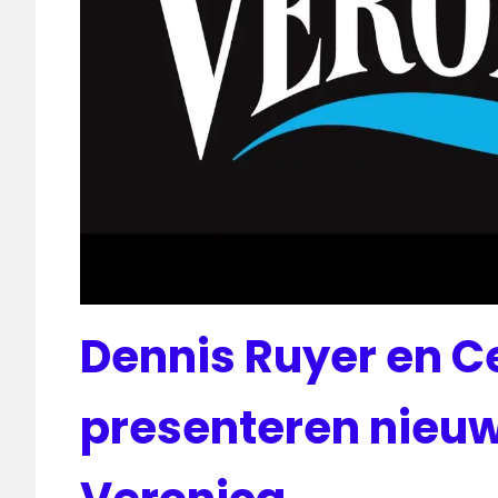
Dennis Ruyer en C
presenteren nieu