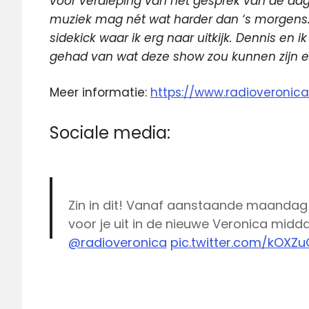
voor verdieping van het gesprek van de da
muziek mag nét wat harder dan ‘s morgens. O
sidekick waar ik erg naar uitkijk. Dennis en
gehad van wat deze show zou kunnen zijn e
Meer informatie:
https://www.radioveronica.
Sociale media:
Zin in dit! Vanaf aanstaande maandag 
voor je uit in de nieuwe Veronica midd
@radioveronica
pic.twitter.com/kOXZ
Celine
— Dennis Ruyer (@dennisruyer)
Octobe
Celine
Huijsmans