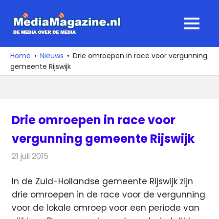
Ga
naar
MediaMagaz
MENU
de
De
inhoud
media
Home
Nieuws
Drie omroepen in race voor vergunning
over
gemeente Rijswijk
de
media
Drie omroepen in race voor
vergunning gemeente Rijswijk
21 juli 2015
Redactie
Nieuws
,
Radionieuws
In de Zuid-Hollandse gemeente Rijswijk zijn
drie omroepen in de race voor de vergunning
voor de lokale omroep voor een periode van