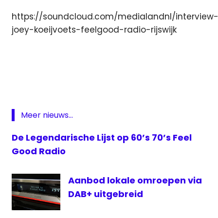
https://soundcloud.com/medialandnl/interview
joey-koeijvoets-feelgood-radio-rijswijk
Feel
Good
Radio
lokale
omroep
Meer nieuws...
Midvliet
FM
De Legendarische Lijst op 60’s 70’s Feel
Rijswijk
Good Radio
Stichting
Omroep
Aanbod lokale omroepen via
Rijswijk
DAB+ uitgebreid
Super
FM