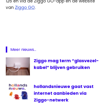
126 en via de Ziggo GO-app en de website
van
Ziggo GO
.
digitale
televisie
E!
Kardashians
Keeping Up
Meer nieuws...
with the
Kardashians
Ziggo mag term “glasvezel-
ziggo
kabel” blijven gebruiken
Ziggo
GO
hollandsnieuwe gaat vast
internet aanbieden via
Ziggo-netwerk