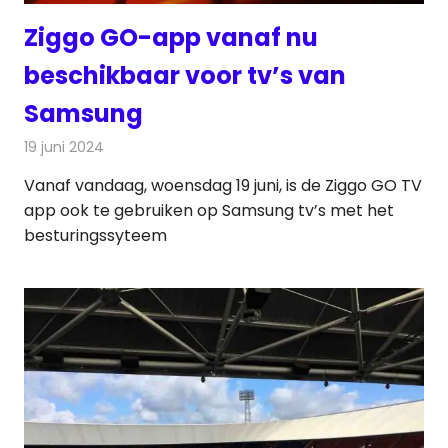
Ziggo GO-app vanaf nu
beschikbaar voor tv’s van
Samsung
19 juni 2024
Redactie
Televisienieuws
Vanaf vandaag, woensdag 19 juni, is de Ziggo GO TV
app ook te gebruiken op Samsung tv’s met het
besturingssyteem