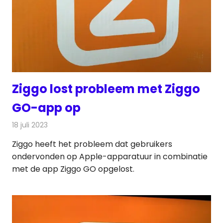
Ziggo lost probleem met Ziggo
GO-app op
18 juli 2023
Redactie
Televisienieuws
Ziggo heeft het probleem dat gebruikers
ondervonden op Apple-apparatuur in combinatie
met de app Ziggo GO opgelost.