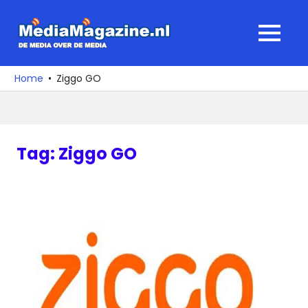
Ga
naar
MediaMagaz
MENU
de
De
inhoud
media
Home
Ziggo GO
over
de
media
Tag:
Ziggo GO