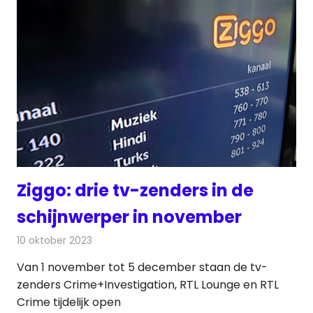
Ziggo: drie tv-zenders in de
schijnwerper in november
10 oktober 2023
Redactie
Televisienieuws
Van 1 november tot 5 december staan de tv-
zenders Crime+Investigation, RTL Lounge en RTL
Crime tijdelijk open