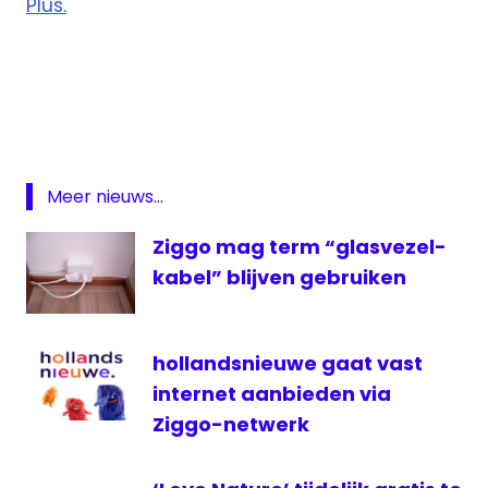
Plus.
digitale
televisie
RTL
Crime
RTL
Meer nieuws...
Lounge
TV
Ziggo mag term “glasvezel-
Standard
kabel” blijven gebruiken
ziggo
Ziggo
GO
hollandsnieuwe gaat vast
internet aanbieden via
Ziggo-netwerk