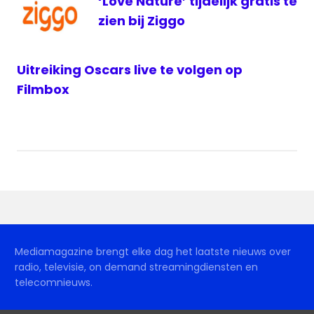
‘Love Nature’ tijdelijk gratis te
zien bij Ziggo
Uitreiking Oscars live te volgen op
Filmbox
Mediamagazine brengt elke dag het laatste nieuws over
radio, televisie, on demand streamingdiensten en
telecomnieuws.