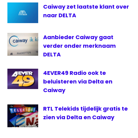
Caiway zet laatste klant over
e-
mailstoring
naar DELTA
Fox
Sports
Aanbieder Caiway gaat
storing
verder onder merknaam
storing
DELTA
CaiWay
4EVER49 Radio ook te
beluisteren via Delta en
Caiway
RTL Telekids tijdelijk gratis te
zien via Delta en Caiway