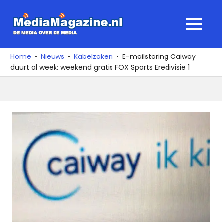
Ga
naar
MediaMagaz
MENU
de
De
inhoud
media
Home
Nieuws
Kabelzaken
E-mailstoring Caiway
over
duurt al week: weekend gratis FOX Sports Eredivisie 1
de
media