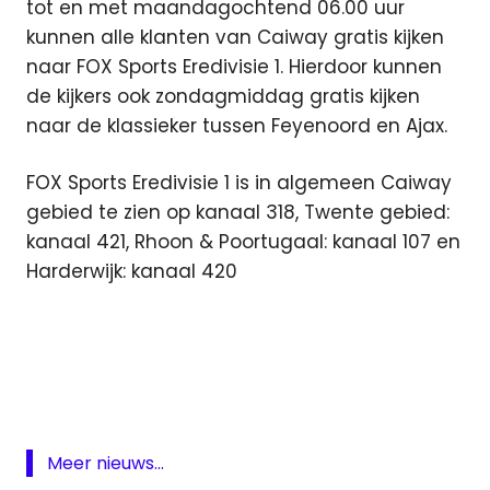
tot en met maandagochtend 06.00 uur
kunnen alle klanten van Caiway gratis kijken
naar FOX Sports Eredivisie 1. Hierdoor kunnen
de kijkers ook zondagmiddag gratis kijken
naar de klassieker tussen Feyenoord en Ajax.
FOX Sports Eredivisie 1 is in algemeen Caiway
gebied te zien op kanaal 318, Twente gebied:
kanaal 421, Rhoon & Poortugaal: kanaal 107 en
Harderwijk: kanaal 420
CaiWay
CaiWay
storing
compensatie
e-
Meer nieuws...
mail