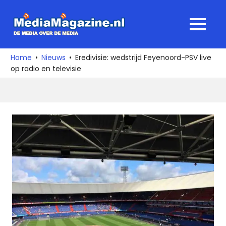
Ga
naar
MediaMagaz
MENU
de
De
inhoud
media
Home
Nieuws
Eredivisie: wedstrijd Feyenoord-PSV live
over
op radio en televisie
de
media