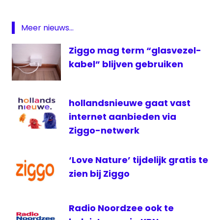
live
Feyenoord-
Meer nieuws...
PSV
Ziggo mag term “glasvezel-
Fox
Sports
kabel” blijven gebruiken
KPN
livestream
hollandsnieuwe gaat vast
Feyenoord
internet aanbieden via
Radio
Rijnmond
Ziggo-netwerk
Studio
040
‘Love Nature’ tijdelijk gratis te
Studio
zien bij Ziggo
Sport
T-
Mobile
Radio Noordzee ook te