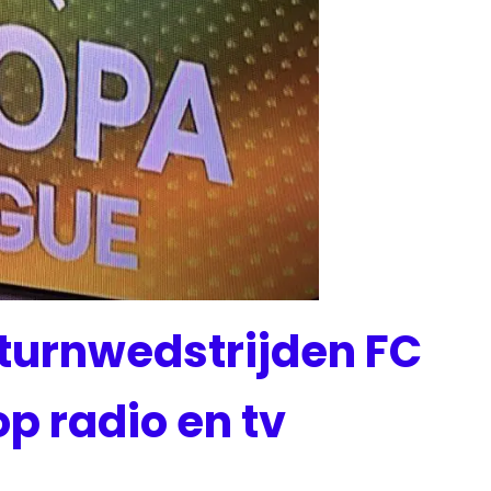
turnwedstrijden FC
op radio en tv