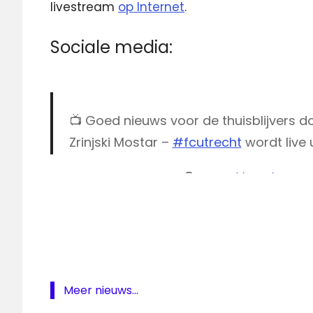
livestream
op Internet
.
Sociale media:
📺 Goed nieuws voor de thuisblijvers 
Zrinjski Mostar –
#fcutrecht
wordt live 
Lees er meer over 👇
https://t.co/bIeE
AZ
AZ
— FC Utrecht (@fcutrecht)
July 29, 201
live
Europa
League
FC
Meer nieuws...
Utrecht