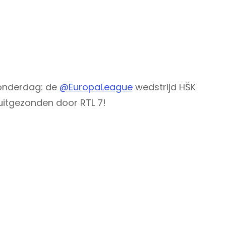
donderdag: de
@EuropaLeague
wedstrijd HŠK
uitgezonden door RTL 7!
AseAMU
9