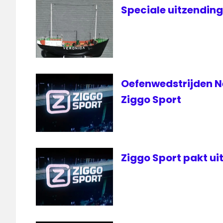
live FC
Speciale uitzendin
Utrecht
livestream
AZ
livestream
FC
Utrecht
Oefenwedstrijden N
RTL
Ziggo Sport
7
Veronica
Ziggo Sport pakt u