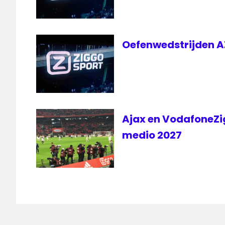
RTL7
Oefenwedstrijden AZ,
Ajax en VodafoneZi
medio 2027