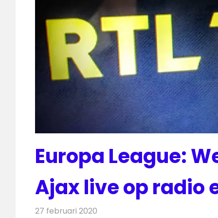
Europa League: We
Ajax live op radio 
27 februari 2020
Redactie
Televisienieuws