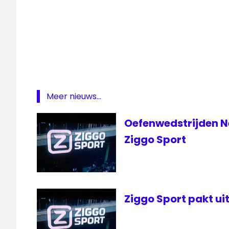
Ajax
Ajax
live
AZ
AZ
livestream
Meer nieuws...
Europa
League
Oefenwedstrijden N
Fox
Ziggo Sport
Sports
live
Ajax
livestream
AZ
Ziggo Sport pakt u
radio
1