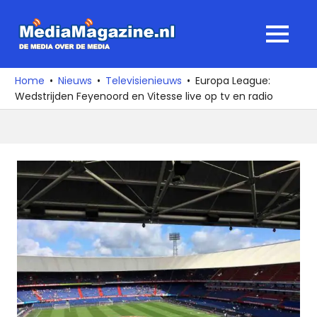
Ga
naar
MediaMagaz
MENU
de
De
inhoud
media
Home
Nieuws
Televisienieuws
Europa League:
over
Wedstrijden Feyenoord en Vitesse live op tv en radio
de
media