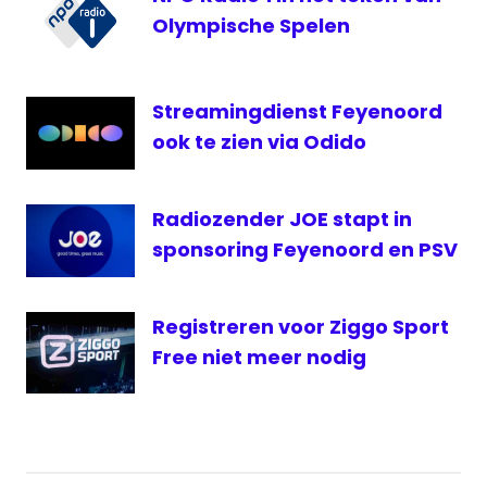
kijken
Olympische Spelen
Feyenoord
livestream
Feyenoord
Streamingdienst Feyenoord
livestream
ook te zien via Odido
Vitesse
NPO
Radiozender JOE stapt in
Radio
1
sponsoring Feyenoord en PSV
Radio
Rijnmond
Registreren voor Ziggo Sport
Vitesse
Free niet meer nodig
Vitesse
Live