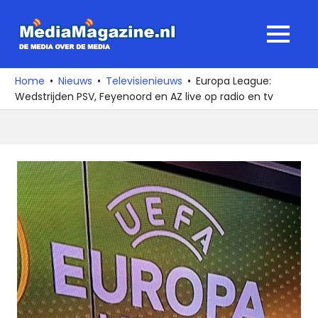
Ga
naar
MediaMagaz
MENU
de
De
inhoud
media
Home
Nieuws
Televisienieuws
Europa League:
over
Wedstrijden PSV, Feyenoord en AZ live op radio en tv
de
media