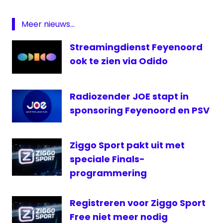
Feyenoord
Fox
Meer nieuws...
Sports
Streamingdienst Feyenoord
PSV
ook te zien via Odido
radio
1
Radio
Radiozender JOE stapt in
Rijnmond
sponsoring Feyenoord en PSV
RTL7
Ziggo Sport pakt uit met
speciale Finals-
programmering
Registreren voor Ziggo Sport
Free niet meer nodig