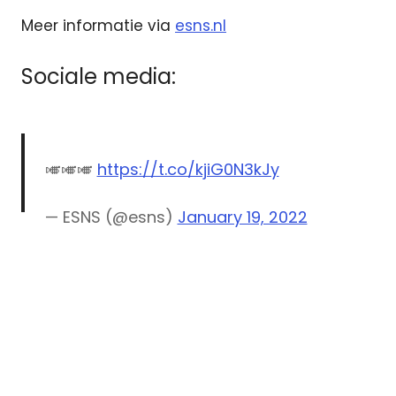
Meer informatie via
esns.nl
Sociale media:
🎺🎺🎺
https://t.co/kjiG0N3kJy
— ESNS (@esns)
January 19, 2022
3fm
3voor12
ESNS