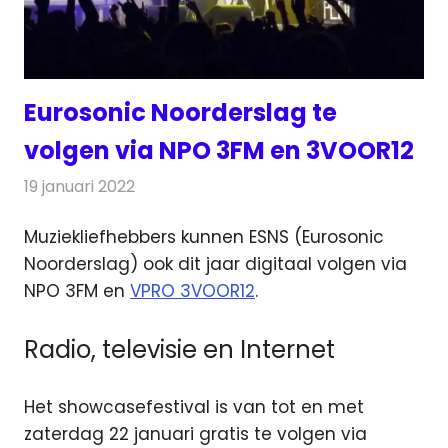
Eurosonic Noorderslag te
volgen via NPO 3FM en 3VOOR12
19 januari 2022
Redactie
Radionieuws
Muziekliefhebbers kunnen ESNS (Eurosonic
Noorderslag) ook dit jaar digitaal volgen via
NPO 3FM
en
VPRO 3VOOR12
.
Radio, televisie en Internet
Het showcasefestival is van tot en met
zaterdag 22 januari gratis te volgen via