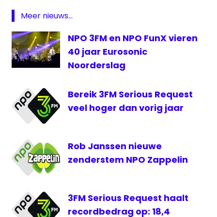
Eurosonic
Meer nieuws...
Noorderslag
NPO
NPO 3FM en NPO FunX vieren
3
40 jaar Eurosonic
VPRO
Noorderslag
Bereik 3FM Serious Request
veel hoger dan vorig jaar
Rob Janssen nieuwe
zenderstem NPO Zappelin
3FM Serious Request haalt
recordbedrag op: 18,4