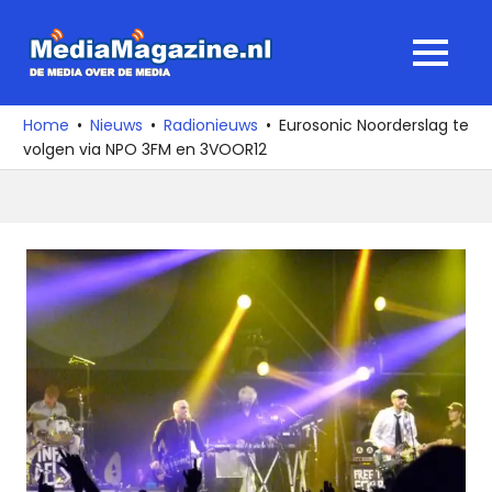
Ga
naar
MediaMagaz
MENU
de
De
inhoud
media
Home
Nieuws
Radionieuws
Eurosonic Noorderslag te
over
volgen via NPO 3FM en 3VOOR12
de
media