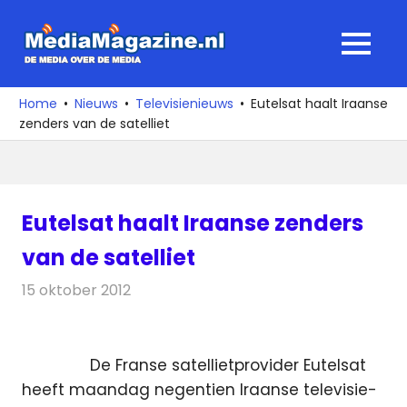
Ga
naar
MediaMagaz
MENU
de
De
inhoud
media
Home
Nieuws
Televisienieuws
Eutelsat haalt Iraanse
over
zenders van de satelliet
de
media
Eutelsat haalt Iraanse zenders
van de satelliet
15 oktober 2012
Redactie
Televisienieuws
De Franse satellietprovider Eutelsat
heeft maandag negentien Iraanse televisie-