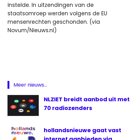
instelde. In uitzendingen van de
staatsomroep werden volgens de EU
mensenrechten geschonden. (via
Novum/Nieuws.nl)
eutelsat
Iran
Radio
satelliet
Meer nieuws...
televisie
NLZIET breidt aanbod uit met
70 radiozenders
hollandsnieuwe gaat vast
internet aanbieden via