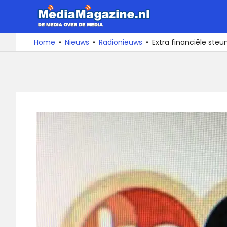
Ga
MediaMa
naar
de
De
Home
Nieuws
Radionieuws
Extra financiële steu
media
inhoud
over
de
media