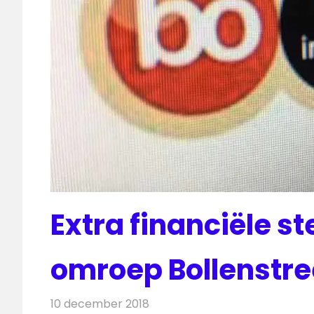
Extra financiële st
omroep Bollenstr
10 december 2018
Redactie
Radionieuws