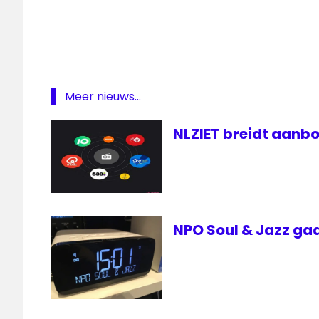
Bollenstreek
Bollenstreek
Omroep
financiële
problemen
Meer nieuws...
lokale
omroep
NLZIET breidt aanbo
Radio
NPO Soul & Jazz gaa